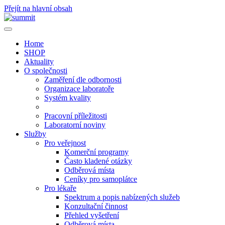
Přejít na hlavní obsah
Home
SHOP
Aktuality
O společnosti
Zaměření dle odbornosti
Organizace laboratoře
Systém kvality
Pracovní příležitosti
Laboratorní noviny
Služby
Pro veřejnost
Komerční programy
Často kladené otázky
Odběrová místa
Ceníky pro samoplátce
Pro lékaře
Spektrum a popis nabízených služeb
Konzultační činnost
Přehled vyšetření
Odběrová místa