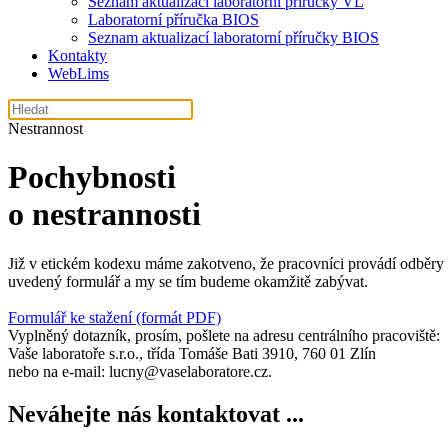
Seznam aktualizací laboratorní příručky VL
Laboratorní příručka BIOS
Seznam aktualizací laboratorní příručky BIOS
Kontakty
WebLims
Nestrannost
Pochybnosti
o nestrannosti
Již v etickém kodexu máme zakotveno, že pracovníci provádí odběry a
uvedený formulář a my se tím budeme okamžitě zabývat.
Formulář ke stažení (formát PDF)
Vyplněný dotazník, prosím, pošlete na adresu centrálního pracoviště:
Vaše laboratoře s.r.o., třída Tomáše Bati 3910, 760 01 Zlín
nebo na e-mail: lucny@vaselaboratore.cz.
Neváhejte nás
kontaktovat
...