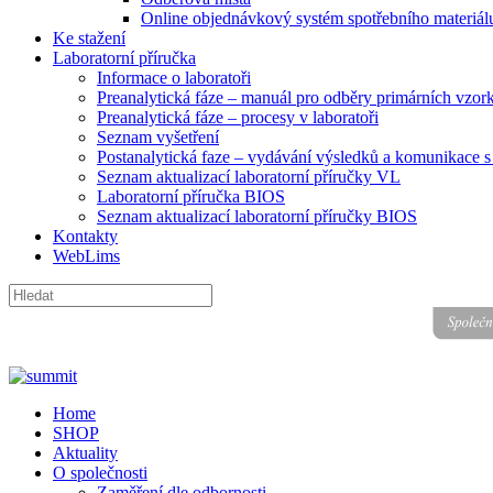
Online objednávkový systém spotřebního materiál
Ke stažení
Laboratorní příručka
Informace o laboratoři
Preanalytická fáze – manuál pro odběry primárních vzor
Preanalytická fáze – procesy v laboratoři
Seznam vyšetření
Postanalytická faze – vydávání výsledků a komunikace s 
Seznam aktualizací laboratorní příručky VL
Laboratorní příručka BIOS
Seznam aktualizací laboratorní příručky BIOS
Kontakty
WebLims
Home
SHOP
Aktuality
O společnosti
Zaměření dle odbornosti