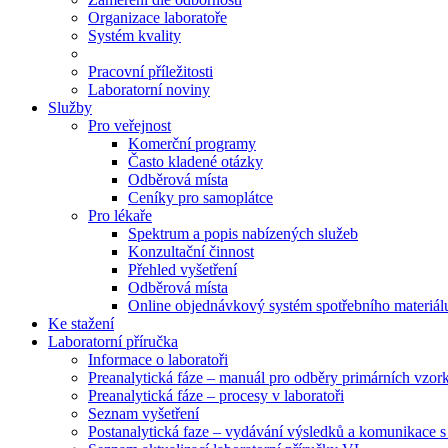
Organizace laboratoře
Systém kvality
Pracovní příležitosti
Laboratorní noviny
Služby
Pro veřejnost
Komerční programy
Často kladené otázky
Odběrová místa
Ceníky pro samoplátce
Pro lékaře
Spektrum a popis nabízených služeb
Konzultační činnost
Přehled vyšetření
Odběrová místa
Online objednávkový systém spotřebního materiál
Ke stažení
Laboratorní příručka
Informace o laboratoři
Preanalytická fáze – manuál pro odběry primárních vzor
Preanalytická fáze – procesy v laboratoři
Seznam vyšetření
Postanalytická faze – vydávání výsledků a komunikace s 