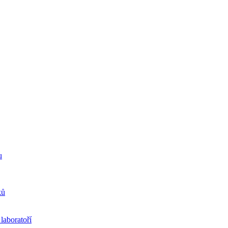
u
ků
laboratoří