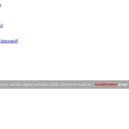
u
ků
laboratoří