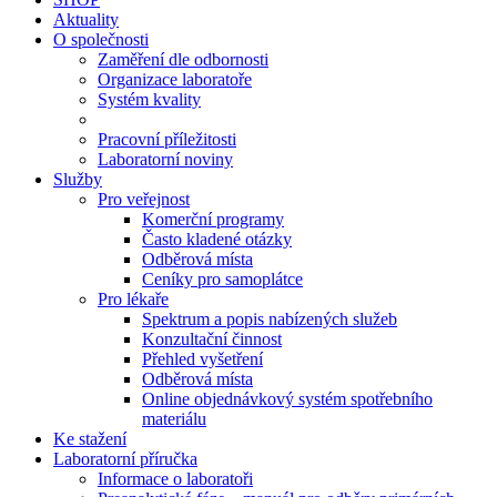
Aktuality
O společnosti
Zaměření dle odbornosti
Organizace laboratoře
Systém kvality
Pracovní příležitosti
Laboratorní noviny
Služby
Pro veřejnost
Komerční programy
Často kladené otázky
Odběrová místa
Ceníky pro samoplátce
Pro lékaře
Spektrum a popis nabízených služeb
Konzultační činnost
Přehled vyšetření
Odběrová místa
Online objednávkový systém spotřebního
materiálu
Ke stažení
Laboratorní příručka
Informace o laboratoři