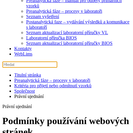
Preanalytická fáze – manuál pro odběry primárních
vzorků
Preanalytická fáze – procesy v laboratoři
Seznam vyšetření
Postanalytická faze – vydávání výsledků a komunikace
s laboratoří
Seznam aktualizací laboratorní příručky VL
Laboratorní příručka BIOS
Seznam aktualizací laboratorní příručky BIOS
Kontakty
WebLims
Titulní stránka
Preanalytická fáze – procesy v laboratoři
Kritéria pro přijetí nebo odmítnutí vzorků
Společnost
Právní ujednání
Právní ujednání
Podmínky používání webových
stránek