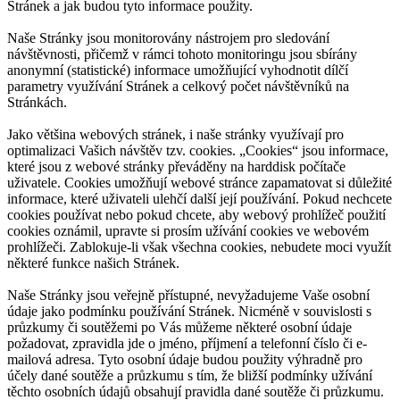
Stránek a jak budou tyto informace použity.
Naše Stránky jsou monitorovány nástrojem pro sledování
návštěvnosti, přičemž v rámci tohoto monitoringu jsou sbírány
anonymní (statistické) informace umožňující vyhodnotit dílčí
parametry využívání Stránek a celkový počet návštěvníků na
Stránkách.
Jako většina webových stránek, i naše stránky využívají pro
optimalizaci Vašich návštěv tzv. cookies. „Cookies“ jsou informace,
které jsou z webové stránky převáděny na harddisk počítače
uživatele. Cookies umožňují webové stránce zapamatovat si důležité
informace, které uživateli ulehčí další její používání. Pokud nechcete
cookies používat nebo pokud chcete, aby webový prohlížeč použití
cookies oznámil, upravte si prosím užívání cookies ve webovém
prohlížeči. Zablokuje-li však všechna cookies, nebudete moci využít
některé funkce našich Stránek.
Naše Stránky jsou veřejně přístupné, nevyžadujeme Vaše osobní
údaje jako podmínku používání Stránek. Nicméně v souvislosti s
průzkumy či soutěžemi po Vás můžeme některé osobní údaje
požadovat, zpravidla jde o jméno, příjmení a telefonní číslo či e-
mailová adresa. Tyto osobní údaje budou použity výhradně pro
účely dané soutěže a průzkumu s tím, že bližší podmínky užívání
těchto osobních údajů obsahují pravidla dané soutěže či průzkumu.