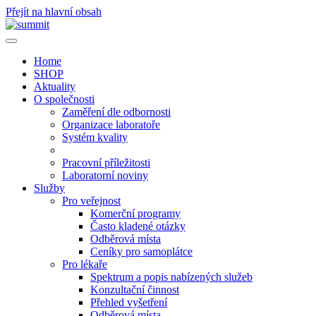
Přejít na hlavní obsah
Home
SHOP
Aktuality
O společnosti
Zaměření dle odbornosti
Organizace laboratoře
Systém kvality
Pracovní příležitosti
Laboratorní noviny
Služby
Pro veřejnost
Komerční programy
Často kladené otázky
Odběrová místa
Ceníky pro samoplátce
Pro lékaře
Spektrum a popis nabízených služeb
Konzultační činnost
Přehled vyšetření
Odběrová místa