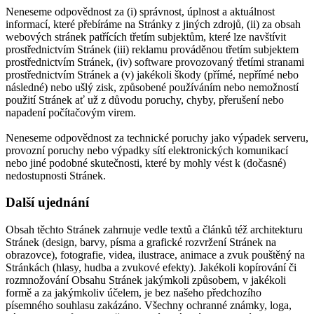
Neneseme odpovědnost za (i) správnost, úplnost a aktuálnost
informací, které přebíráme na Stránky z jiných zdrojů, (ii) za obsah
webových stránek patřících třetím subjektům, které lze navštívit
prostřednictvím Stránek (iii) reklamu prováděnou třetím subjektem
prostřednictvím Stránek, (iv) software provozovaný třetími stranami
prostřednictvím Stránek a (v) jakékoli škody (přímé, nepřímé nebo
následné) nebo ušlý zisk, způsobené používáním nebo nemožností
použití Stránek ať už z důvodu poruchy, chyby, přerušení nebo
napadení počítačovým virem.
Neneseme odpovědnost za technické poruchy jako výpadek serveru,
provozní poruchy nebo výpadky sítí elektronických komunikací
nebo jiné podobné skutečnosti, které by mohly vést k (dočasné)
nedostupnosti Stránek.
Další ujednání
Obsah těchto Stránek zahrnuje vedle textů a článků též architekturu
Stránek (design, barvy, písma a grafické rozvržení Stránek na
obrazovce), fotografie, videa, ilustrace, animace a zvuk pouštěný na
Stránkách (hlasy, hudba a zvukové efekty). Jakékoli kopírování či
rozmnožování Obsahu Stránek jakýmkoli způsobem, v jakékoli
formě a za jakýmkoliv účelem, je bez našeho předchozího
písemného souhlasu zakázáno. Všechny ochranné známky, loga,