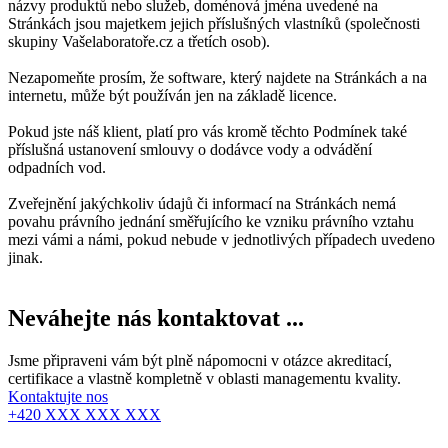
názvy produktů nebo služeb, doménová jména uvedené na
Stránkách jsou majetkem jejich příslušných vlastníků (společnosti
skupiny Vašelaboratoře.cz a třetích osob).
Nezapomeňte prosím, že software, který najdete na Stránkách a na
internetu, může být používán jen na základě licence.
Pokud jste náš klient, platí pro vás kromě těchto Podmínek také
příslušná ustanovení smlouvy o dodávce vody a odvádění
odpadních vod.
Zveřejnění jakýchkoliv údajů či informací na Stránkách nemá
povahu právního jednání směřujícího ke vzniku právního vztahu
mezi vámi a námi, pokud nebude v jednotlivých případech uvedeno
jinak.
Neváhejte nás
kontaktovat
...
Jsme připraveni vám být plně nápomocni v otázce akreditací,
certifikace a vlastně kompletně v oblasti managementu kvality.
Kontaktujte nos
+420 XXX XXX XXX