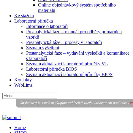
Online objednávkový systém spotřebního
materiálu
Ke stažení
Laboratorní příručka
Informace o laboratoři
Preanalytická fáze – manuál pro odběry primárních
vzorků
Preanalytická fáze – procesy v laboratoři
Seznam vyšetření
Postanalytická faze – vydávání výsledků a komunikace
s laboratoří
Seznam aktualizací laboratorní příručky VL
Laboratorní příručka BIOS
Seznam aktualizací laboratorní příručky BIOS
Kontakty
WebLims
Home
SHOP