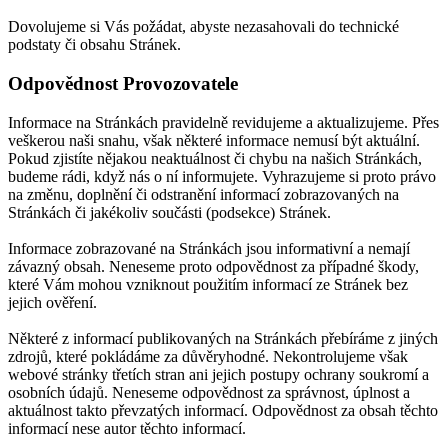
Dovolujeme si Vás požádat, abyste nezasahovali do technické
podstaty či obsahu Stránek.
Odpovědnost Provozovatele
Informace na Stránkách pravidelně revidujeme a aktualizujeme. Přes
veškerou naši snahu, však některé informace nemusí být aktuální.
Pokud zjistíte nějakou neaktuálnost či chybu na našich Stránkách,
budeme rádi, když nás o ní informujete. Vyhrazujeme si proto právo
na změnu, doplnění či odstranění informací zobrazovaných na
Stránkách či jakékoliv součásti (podsekce) Stránek.
Informace zobrazované na Stránkách jsou informativní a nemají
závazný obsah. Neneseme proto odpovědnost za případné škody,
které Vám mohou vzniknout použitím informací ze Stránek bez
jejich ověření.
Některé z informací publikovaných na Stránkách přebíráme z jiných
zdrojů, které pokládáme za důvěryhodné. Nekontrolujeme však
webové stránky třetích stran ani jejich postupy ochrany soukromí a
osobních údajů. Neneseme odpovědnost za správnost, úplnost a
aktuálnost takto převzatých informací. Odpovědnost za obsah těchto
informací nese autor těchto informací.