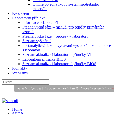
Online objednávkový systém spotřebního
materiálu
Ke stažení
Laboratorní příručka
Informace o laboratoři
Preanalytická fáze – manuál pro odběry primárních
vzorků
Preanalytická fáze – procesy v laboratoři
Seznam vyšetření
Postanalytická faze – vydávání výsledků a komunikace
s laboratoří
Seznam aktualizací laboratorní příručky VL
Laboratorní příručka BIOS
Seznam aktualizací laboratorní příručky BIOS
Kontakty
WebLims
Home
SHOP