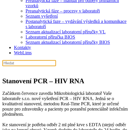
Preanalytická fáze – manuál pro odběry primárních
vzorků
Preanalytická fáze – procesy v laboratoři
Seznam vyšetření
Postanalytická faze – vydávání výsledků a komunikace
s laboratoří
Seznam aktualizací laboratorní příručky VL
Laboratorní příručka BIOS
Seznam aktualizací laboratorní příručky BIOS
Kontakty
WebLims
Stanovení PCR – HIV RNA
Začátkem července zavedla Mikrobiologická laboratoř Vaše
laboratoře s.r.o. nové vyšetření PCR – HIV RNA. Jedná se o
kvalitativní stanovení, metodou Real-Time PCR, které je určené
pouze pro zdravotníky a pacienty po poranění potenciálně infekčním
předmětem.
Ke stanovení je potřeba odběr 2 ml plné krve s EDTA (stejný odběr
jako na krevní obraz). Vzorek dodejte do laboratoře do 24 hodin, do