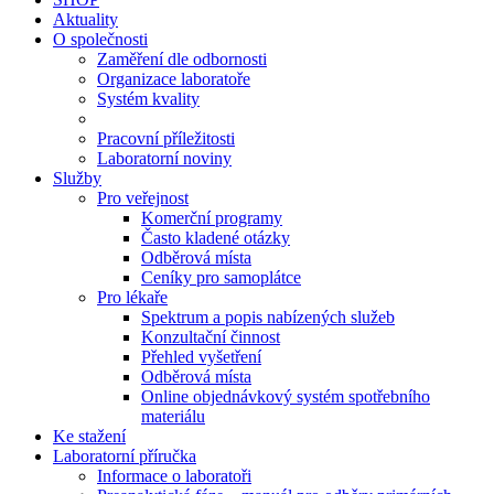
Aktuality
O společnosti
Zaměření dle odbornosti
Organizace laboratoře
Systém kvality
Pracovní příležitosti
Laboratorní noviny
Služby
Pro veřejnost
Komerční programy
Často kladené otázky
Odběrová místa
Ceníky pro samoplátce
Pro lékaře
Spektrum a popis nabízených služeb
Konzultační činnost
Přehled vyšetření
Odběrová místa
Online objednávkový systém spotřebního
materiálu
Ke stažení
Laboratorní příručka
Informace o laboratoři