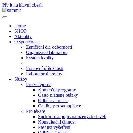
Přejít na hlavní obsah
Home
SHOP
Aktuality
O společnosti
Zaměření dle odbornosti
Organizace laboratoře
Systém kvality
Pracovní příležitosti
Laboratorní noviny
Služby
Pro veřejnost
Komerční programy
Často kladené otázky
Odběrová místa
Ceníky pro samoplátce
Pro lékaře
Spektrum a popis nabízených služeb
Konzultační činnost
Přehled vyšetření
Odběrová místa