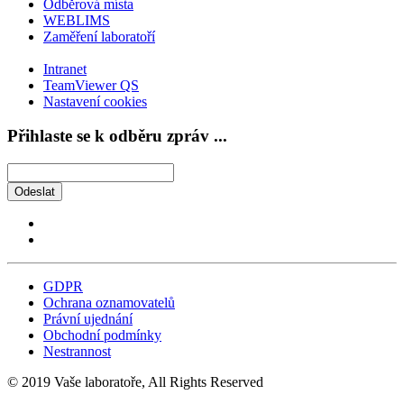
Odběrová místa
WEBLIMS
Zaměření laboratoří
Intranet
TeamViewer QS
Nastavení cookies
Přihlaste se k odběru zpráv ...
Odeslat
GDPR
Ochrana oznamovatelů
Právní ujednání
Obchodní podmínky
Nestrannost
© 2019 Vaše laboratoře, All Rights Reserved