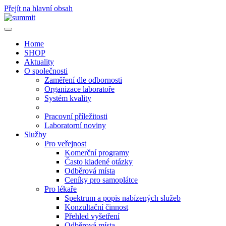
Přejít na hlavní obsah
Home
SHOP
Aktuality
O společnosti
Zaměření dle odbornosti
Organizace laboratoře
Systém kvality
Pracovní příležitosti
Laboratorní noviny
Služby
Pro veřejnost
Komerční programy
Často kladené otázky
Odběrová místa
Ceníky pro samoplátce
Pro lékaře
Spektrum a popis nabízených služeb
Konzultační činnost
Přehled vyšetření
Odběrová místa