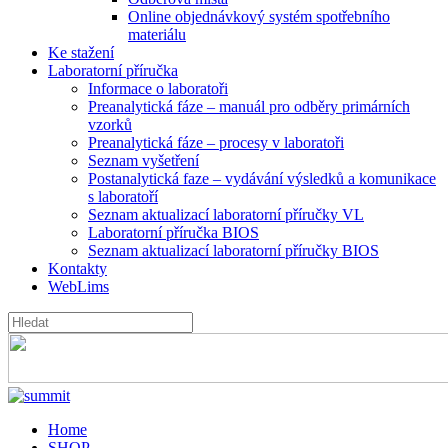
Online objednávkový systém spotřebního
materiálu
Ke stažení
Laboratorní příručka
Informace o laboratoři
Preanalytická fáze – manuál pro odběry primárních
vzorků
Preanalytická fáze – procesy v laboratoři
Seznam vyšetření
Postanalytická faze – vydávání výsledků a komunikace
s laboratoří
Seznam aktualizací laboratorní příručky VL
Laboratorní příručka BIOS
Seznam aktualizací laboratorní příručky BIOS
Kontakty
WebLims
Home
SHOP