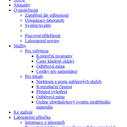
Aktuality
O společnosti
Zaměření dle odbornosti
Organizace laboratoře
Systém kvality
Pracovní příležitosti
Laboratorní noviny
Služby
Pro veřejnost
Komerční programy
Často kladené otázky
Odběrová místa
Ceníky pro samoplátce
Pro lékaře
Spektrum a popis nabízených služeb
Konzultační činnost
Přehled vyšetření
Odběrová místa
Online objednávkový systém spotřebního
materiálu
Ke stažení
Laboratorní příručka
Informace o laboratoři