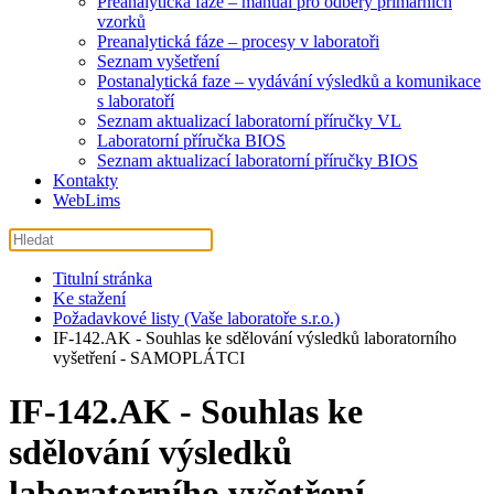
Preanalytická fáze – manuál pro odběry primárních
vzorků
Preanalytická fáze – procesy v laboratoři
Seznam vyšetření
Postanalytická faze – vydávání výsledků a komunikace
s laboratoří
Seznam aktualizací laboratorní příručky VL
Laboratorní příručka BIOS
Seznam aktualizací laboratorní příručky BIOS
Kontakty
WebLims
Titulní stránka
Ke stažení
Požadavkové listy (Vaše laboratoře s.r.o.)
IF-142.AK - Souhlas ke sdělování výsledků laboratorního
vyšetření - SAMOPLÁTCI
IF-142.AK - Souhlas ke
sdělování výsledků
laboratorního vyšetření -