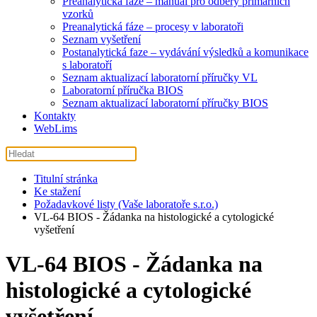
Preanalytická fáze – manuál pro odběry primárních
vzorků
Preanalytická fáze – procesy v laboratoři
Seznam vyšetření
Postanalytická faze – vydávání výsledků a komunikace
s laboratoří
Seznam aktualizací laboratorní příručky VL
Laboratorní příručka BIOS
Seznam aktualizací laboratorní příručky BIOS
Kontakty
WebLims
Titulní stránka
Ke stažení
Požadavkové listy (Vaše laboratoře s.r.o.)
VL-64 BIOS - Žádanka na histologické a cytologické
vyšetření
VL-64 BIOS - Žádanka na
histologické a cytologické
vyšetření