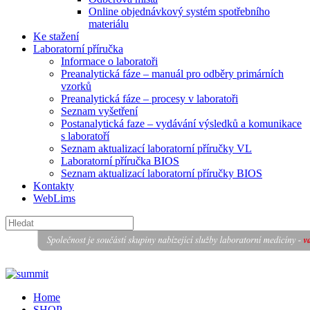
Online objednávkový systém spotřebního
materiálu
Ke stažení
Laboratorní příručka
Informace o laboratoři
Preanalytická fáze – manuál pro odběry primárních
vzorků
Preanalytická fáze – procesy v laboratoři
Seznam vyšetření
Postanalytická faze – vydávání výsledků a komunikace
s laboratoří
Seznam aktualizací laboratorní příručky VL
Laboratorní příručka BIOS
Seznam aktualizací laboratorní příručky BIOS
Kontakty
WebLims
Home
SHOP