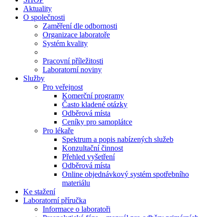
Aktuality
O společnosti
Zaměření dle odbornosti
Organizace laboratoře
Systém kvality
Pracovní příležitosti
Laboratorní noviny
Služby
Pro veřejnost
Komerční programy
Často kladené otázky
Odběrová místa
Ceníky pro samoplátce
Pro lékaře
Spektrum a popis nabízených služeb
Konzultační činnost
Přehled vyšetření
Odběrová místa
Online objednávkový systém spotřebního
materiálu
Ke stažení
Laboratorní příručka
Informace o laboratoři