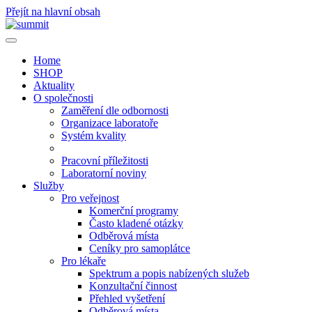
Přejít na hlavní obsah
Home
SHOP
Aktuality
O společnosti
Zaměření dle odbornosti
Organizace laboratoře
Systém kvality
Pracovní příležitosti
Laboratorní noviny
Služby
Pro veřejnost
Komerční programy
Často kladené otázky
Odběrová místa
Ceníky pro samoplátce
Pro lékaře
Spektrum a popis nabízených služeb
Konzultační činnost
Přehled vyšetření
Odběrová místa