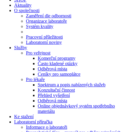
Aktuality
O společnosti
Zaměření dle odbornosti
Organizace laboratoře
Systém kvality
Pracovní příležitosti
Laboratorní noviny
Služby
Pro veřejnost
Komerční programy
Často kladené otázky
Odběrová místa
Ceníky pro samoplátce
Pro lékaře
Spektrum a popis nabízených služeb
Konzultační činnost
Přehled vyšetření
Odběrová místa
Online objednávkový systém spotřebního
materiálu
Ke stažení
Laboratorní příručka
Informace o laboratoři