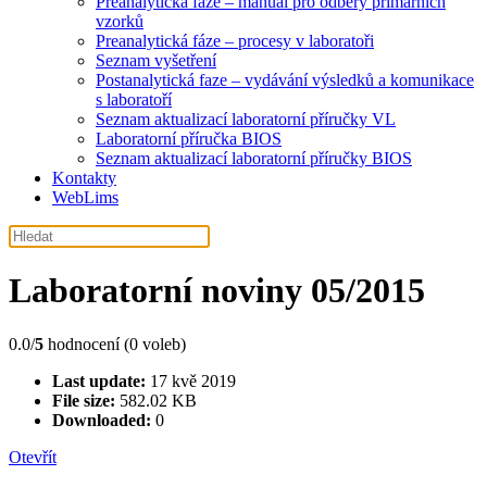
Preanalytická fáze – manuál pro odběry primárních
vzorků
Preanalytická fáze – procesy v laboratoři
Seznam vyšetření
Postanalytická faze – vydávání výsledků a komunikace
s laboratoří
Seznam aktualizací laboratorní příručky VL
Laboratorní příručka BIOS
Seznam aktualizací laboratorní příručky BIOS
Kontakty
WebLims
Laboratorní noviny 05/2015
0.0/
5
hodnocení (0 voleb)
Last update:
17 kvě 2019
File size:
582.02 KB
Downloaded:
0
Otevřít