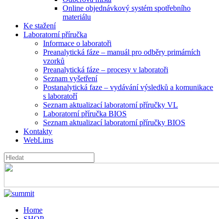
Online objednávkový systém spotřebního
materiálu
Ke stažení
Laboratorní příručka
Informace o laboratoři
Preanalytická fáze – manuál pro odběry primárních
vzorků
Preanalytická fáze – procesy v laboratoři
Seznam vyšetření
Postanalytická faze – vydávání výsledků a komunikace
s laboratoří
Seznam aktualizací laboratorní příručky VL
Laboratorní příručka BIOS
Seznam aktualizací laboratorní příručky BIOS
Kontakty
WebLims
Home
SHOP