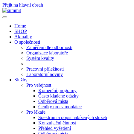
Přejít na hlavní obsah
Home
SHOP
Aktuality
O společnosti
Zaměření dle odbornosti
Organizace laboratoře
Systém kvality
Pracovní příležitosti
Laboratorní noviny
Služby
Pro veřejnost
Komerční programy
Často kladené otázky
Odběrová místa
Ceníky pro samoplátce
Pro lékaře
Spektrum a popis nabízených služeb
Konzultační činnost
Přehled vyšetření
Odběrová místa