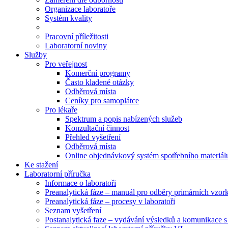
Organizace laboratoře
Systém kvality
Pracovní příležitosti
Laboratorní noviny
Služby
Pro veřejnost
Komerční programy
Často kladené otázky
Odběrová místa
Ceníky pro samoplátce
Pro lékaře
Spektrum a popis nabízených služeb
Konzultační činnost
Přehled vyšetření
Odběrová místa
Online objednávkový systém spotřebního materiál
Ke stažení
Laboratorní příručka
Informace o laboratoři
Preanalytická fáze – manuál pro odběry primárních vzor
Preanalytická fáze – procesy v laboratoři
Seznam vyšetření
Postanalytická faze – vydávání výsledků a komunikace s 