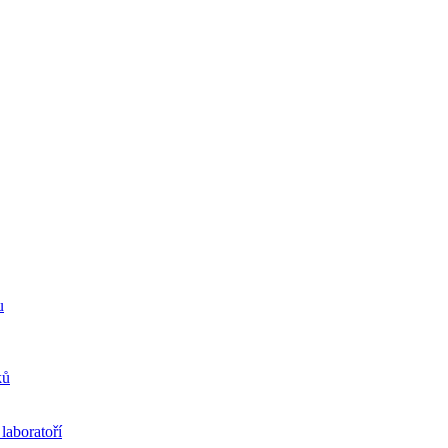
u
ků
laboratoří