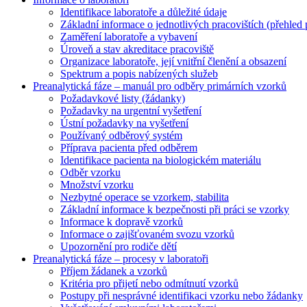
Identifikace laboratoře a důležité údaje
Základní informace o jednotlivých pracovištích (přehled 
Zaměření laboratoře a vybavení
Úroveň a stav akreditace pracoviště
Organizace laboratoře, její vnitřní členění a obsazení
Spektrum a popis nabízených služeb
Preanalytická fáze – manuál pro odběry primárních vzorků
Požadavkové listy (žádanky)
Požadavky na urgentní vyšetření
Ústní požadavky na vyšetření
Používaný odběrový systém
Příprava pacienta před odběrem
Identifikace pacienta na biologickém materiálu
Odběr vzorku
Množství vzorku
Nezbytné operace se vzorkem, stabilita
Základní informace k bezpečnosti při práci se vzorky
Informace k dopravě vzorků
Informace o zajišťovaném svozu vzorků
Upozornění pro rodiče dětí
Preanalytická fáze – procesy v laboratoři
Příjem žádanek a vzorků
Kritéria pro přijetí nebo odmítnutí vzorků
Postupy při nesprávné identifikaci vzorku nebo žádanky