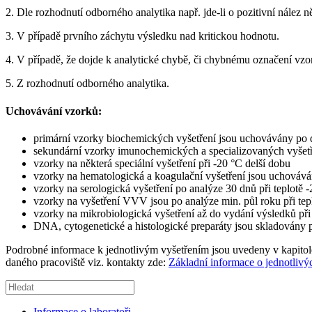
2.
Dle rozhodnutí odborného analytika např. jde-li o pozitivní nález 
3. V případě prvního záchytu výsledku nad kritickou hodnotu.
4. V případě, že dojde k analytické chybě, či chybnému označení vzor
5. Z rozhodnutí odborného analytika.
Uchovávání
vzorků:
primární vzorky biochemických vyšetření jsou uchovávány po 
sekundární vzorky imunochemických a specializovaných vyšetř
vzorky na některá speciální vyšetření při -20 °C delší dobu
vzorky na hematologická a koagulační vyšetření jsou uchováván
vzorky na serologická vyšetření po analýze 30 dnů při teplotě 
vzorky na vyšetření VVV jsou po analýze min. půl roku při tep
vzorky na mikrobiologická vyšetření až do vydání výsledků při
DNA, cytogenetické a histologické preparáty jsou skladovány 
Podrobné informace k jednotlivým vyšetřením jsou uvedeny v kapito
daného pracoviště viz. kontakty zde:
Základní informace o jednotlivýc
Informace o laboratoři