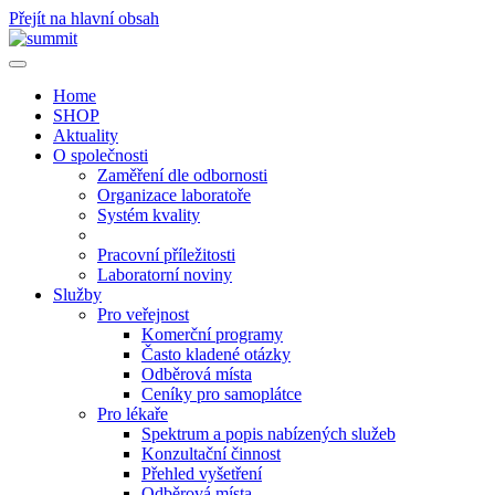
Přejít na hlavní obsah
Home
SHOP
Aktuality
O společnosti
Zaměření dle odbornosti
Organizace laboratoře
Systém kvality
Pracovní příležitosti
Laboratorní noviny
Služby
Pro veřejnost
Komerční programy
Často kladené otázky
Odběrová místa
Ceníky pro samoplátce
Pro lékaře
Spektrum a popis nabízených služeb
Konzultační činnost
Přehled vyšetření
Odběrová místa