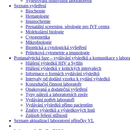
Vyšetřování smluvními laboratořemi
Seznam vyšetření
Biochemie
Hematologie
Imunochemie
Prenatální screening, sérologie pro IVF centra
Molekulární biologie
Cytogenetika
Mikrobiologie
Bioptická a cytologická vyšetření
Průtoková cytometrie a imunologie
Postanalytická faze – vydávání výsledků a komunikace s labora
Hlášení výsledků HIV a Syfilis
Hlášení výsledků v kritických intervalech
Informace o formách vydávání výsledků
Intervaly od dodání vzorku k vydání výsledků
Konzultační činnost laboratoře
Opakovaná a dodatečná vyšetření
Typy nálezů a laboratorních zpráv
Vydávání potřeb laboratoří
Vydávání výsledků přímo pacientům
Změny výsledků a výsledkových listů
Způsob řešení stížností
Seznam aktualizací laboratorní příručky VL