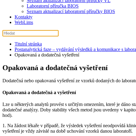
Seznam aktualizací laboratorní příručky VL
Laboratorní příručka BIOS
Seznam aktualizací laboratorní příručky BIOS
Kontakty
WebLims
Titulní stránka
Postanalytická faze – vydávání výsledků a komunikace s labora
Opakovaná a dodatečná vyšetření
Opakovaná a dodatečná vyšetření
Dodatečná nebo opakovaná vyšetření ze vzorků dodaných do laborato
Opakovaná a
dodatečná
a
vyšetření
Lze u některých analytů provést s určitým omezením, které je dáno st
dodatečné analýzy. Doby stability všech metod jsou uvedeny v kapit
hod).
1. Na žádost lékaře v případě, že výsledek vyšetření neodpovídá kli
vyšetření je vždy závislé na době uchování vzorků danou laboratoří.