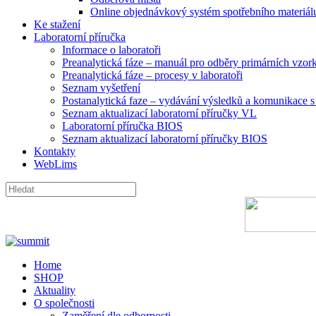
Online objednávkový systém spotřebního materiál
Ke stažení
Laboratorní příručka
Informace o laboratoři
Preanalytická fáze – manuál pro odběry primárních vzor
Preanalytická fáze – procesy v laboratoři
Seznam vyšetření
Postanalytická faze – vydávání výsledků a komunikace s 
Seznam aktualizací laboratorní příručky VL
Laboratorní příručka BIOS
Seznam aktualizací laboratorní příručky BIOS
Kontakty
WebLims
Home
SHOP
Aktuality
O společnosti
Zaměření dle odbornosti