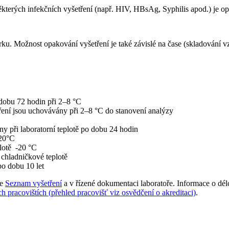
některých infekčních vyšetření (např. HIV, HBsAg, Syphilis apod.) je o
ku. Možnost opakování vyšetření je také závislé na čase (skladování v
dobu 72 hodin při 2–8 °C
ení jsou uchovávány při 2–8 °C do stanovení analýzy
y při laboratorní teplotě po dobu 24 hodin
-20°C
lotě -20 °C
 chladničkové teplotě
po dobu 10 let
le
Seznam vyšetření
a v řízené dokumentaci laboratoře. Informace o dél
h pracovištích (přehled pracovišť viz osvědčení o akreditaci)
.