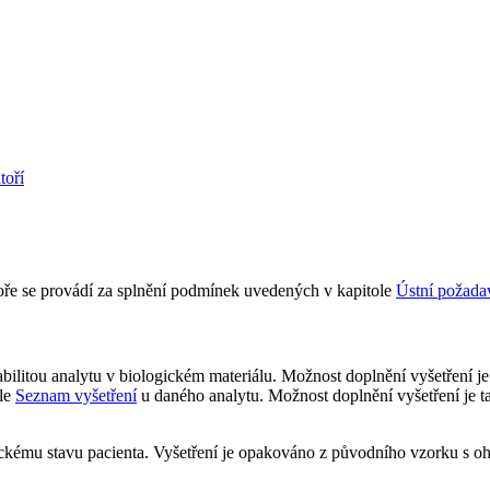
toří
ře se provádí za splnění podmínek uvedených v kapitole
Ústní požada
abilitou analytu v biologickém materiálu. Možnost doplnění vyšetření j
ole
Seznam vyšetření
u daného analytu. Možnost doplnění vyšetření je t
nickému stavu pacienta. Vyšetření je opakováno z původního vzorku s o